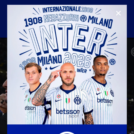
CLOSE
U23
Matchday programme
Hospitality
国际米兰青训学院
Away matches
Youth sector
Hospitality Virtual Tour
Parking
合作伙伴
社区
国际米兰俱乐部