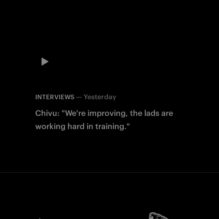
—
Yesterday
INTERVIEWS
Chivu: "We're improving, the lads are
working hard in training."