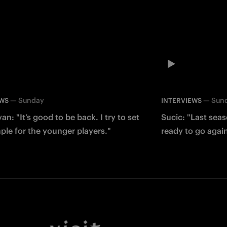
—
Sunday
—
Sun
EWS
INTERVIEWS
an: "It’s good to be back. I try to set
Sucic: "Last sea
le for the younger players."
ready to go agai
Facebook
Twitter