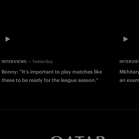
—
Yesterday
INTERVIEWS
INTERVI
Bonny: "It's important to play matches like
Mkhitary
these to be ready for the league season."
an examp