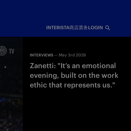
INTERISTA
商店
票务
LOGIN
—
May 3rd 2026
INTERVIEWS
Zanetti: "It’s an emotional
evening, built on the work
ethic that represents us."