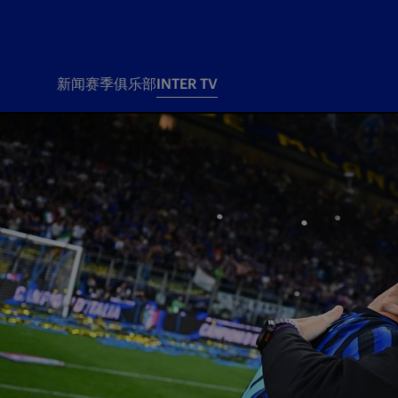
新闻
赛季
俱乐部
INTER TV
新闻
赛季
俱乐
票务
所有新闻
团队
Tickets
一线队
赛程 赛果
Season Pass
部
俱乐部
Season pass resale
Tickets and stadium
Change owner
国际米兰女子队
Siamo Noi Card