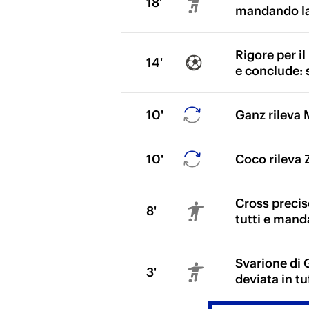
18'
mandando la 
Rigore per i
14'
e conclude: s
10'
Ganz rileva
10'
Coco rileva 
Cross preciso
8'
tutti e manda
Svarione di 
3'
deviata in t