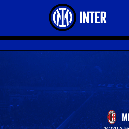
M
14' (2t) Albe