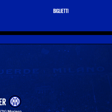
BIGLIETTI
ER
 (2t) Moriero