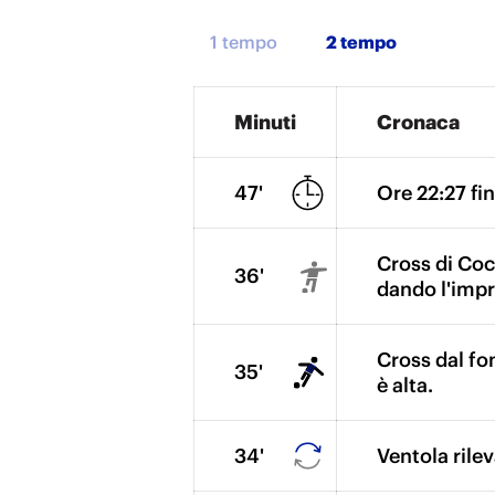
1 tempo
Minuti
Cronaca
47'
Ore 22:27 fin
Cross di Coco
36'
dando l'impr
Cross dal fo
35'
è alta.
34'
Ventola ril