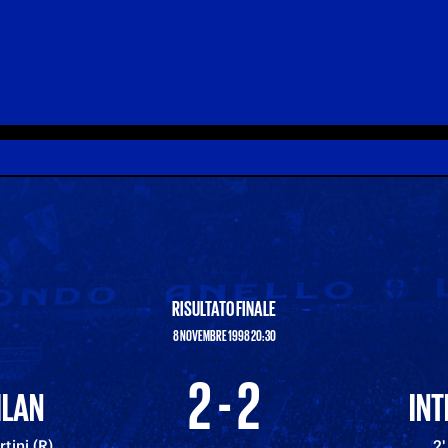
RISULTATO FINALE
8 NOVEMBRE 1998 20:30
2 - 2
ILAN
INT
rtini (R)
2'