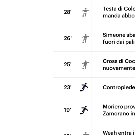
Testa di Col
28'
manda abbon
Simeone sbag
26'
fuori dai pal
Cross di Coco
25'
nuovamente 
23'
Contropiede 
Moriero prova
19'
Zamorano in 
Weah entra i