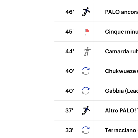
46'
PALO ancora!
45'
Cinque minut
44'
Camarda ruba
40'
Chukwueze (
40'
Gabbia (Lea
37'
Altro PALO! T
33'
Terracciano