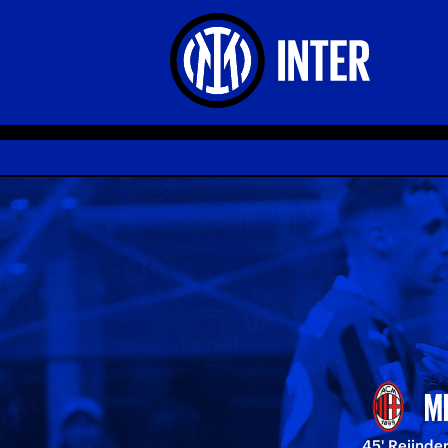
M
45' Reijnde