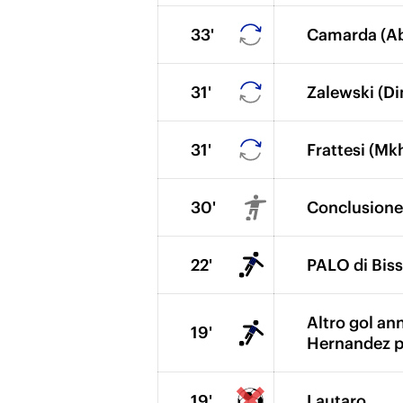
33'
Camarda (A
31'
Zalewski (D
31'
Frattesi (Mk
30'
Conclusione 
22'
PALO di Biss
Altro gol ann
19'
Hernandez pr
19'
Lautaro