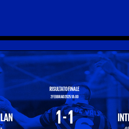
RISULTATO FINALE
2 FEBBRAIO 2025 18:00
1 - 1
ILAN
INT
rs
48