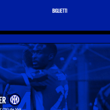
BIGLIETTI
ER
' (2t) de Vrij