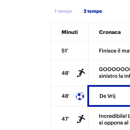
1 tempo
Minuti
Cronaca
51'
Finisce il ma
GOOOOOOLLL! 
48'
sinistro la inf
48'
De Vrij
Incredibile! 
47'
si oppone al 