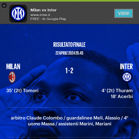
×
OPEN
Milan vs Inter
VIEW
MENU
www.inter.it
FREE - In Google Play
RISULTATO FINALE
22 APRILE 2024 20:45
MILAN
INTER
1 - 2
35' (2t) Tomori
4' (2t) Thuram
18' Acerbi
arbitro Claude Colombo / guardalinee Meli, Alassio / 4°
uomo Massa / assistenti Marini, Mariani