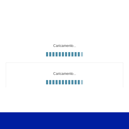
Caricamento...
Minuti
Cronaca
Caricamento...
CAMPIONI
D'ITALIAAAAAAAAAAAAAAAAAAAAA!
53'
Finisce il match, 2-1 per i ragazzi. Un
finale nervosissimo, ma i campioni
siamo noi.
52'
Calabria