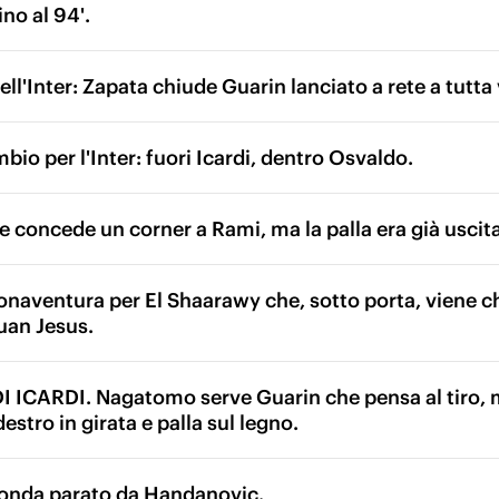
ino al 94'.
ll'Inter: Zapata chiude Guarin lanciato a rete a tutta 
io per l'Inter: fuori Icardi, dentro Osvaldo.
ee concede un corner a Rami, ma la palla era già uscit
onaventura per El Shaarawy che, sotto porta, viene ch
Juan Jesus.
 ICARDI. Nagatomo serve Guarin che pensa al tiro,
destro in girata e palla sul legno.
Honda parato da Handanovic.