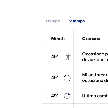
1 tempo
Minuti
Cronaca
Occasione pe
49'
deviazione e 
Milan-Inter t
49'
occasione di
49'
Ultimo cambi