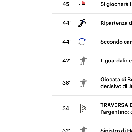
45'
Si giocherà f
44'
Ripartenza de
44'
Secondo camb
42'
Il guardalin
Giocata di B
38'
decisivo di 
TRAVERSA DI
34'
l'argentino: 
32'
Sinistro di 