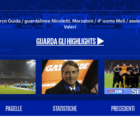
rco Guida / guardalinee Nicoletti, Marzaloni / 4° uomo Meli / assist
Valeri
GUARDA GLI HIGHLIGHTS ▶️
PAGELLE
STATISTICHE
PRECEDENTI