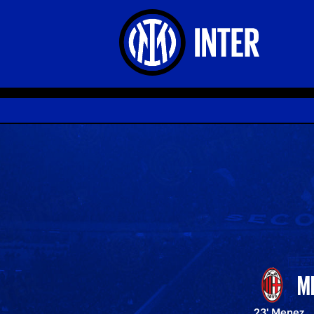
M
23' Menez