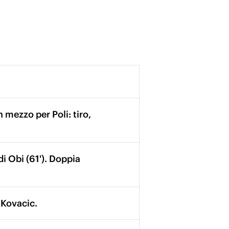
 mezzo per Poli: tiro,
 di Obi (61'). Doppia
 Kovacic.