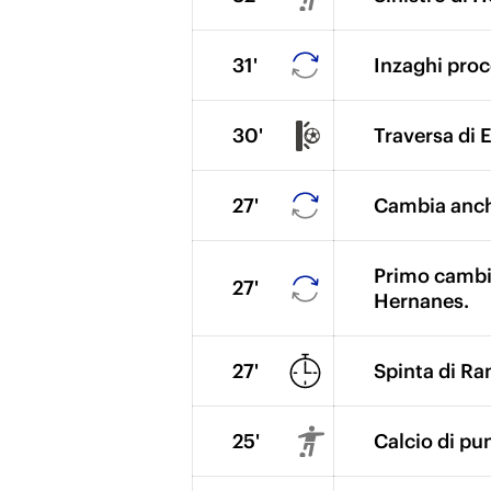
31'
Inzaghi proc
30'
Traversa di 
27'
Cambia anche
Primo cambio
27'
Hernanes.
27'
Spinta di Ra
25'
Calcio di pun