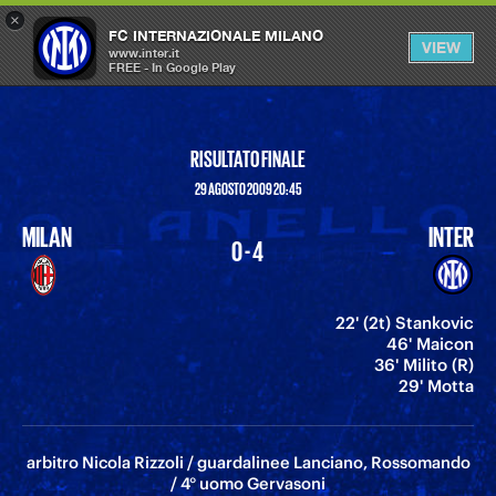
×
OPEN
FC INTERNAZIONALE MILANO
VIEW
MENU
www.inter.it
FREE - In Google Play
RISULTATO FINALE
29 AGOSTO 2009 20:45
MILAN
INTER
0 - 4
22' (2t) Stankovic
46' Maicon
36' Milito (R)
29' Motta
arbitro Nicola Rizzoli / guardalinee Lanciano, Rossomando
/ 4° uomo Gervasoni