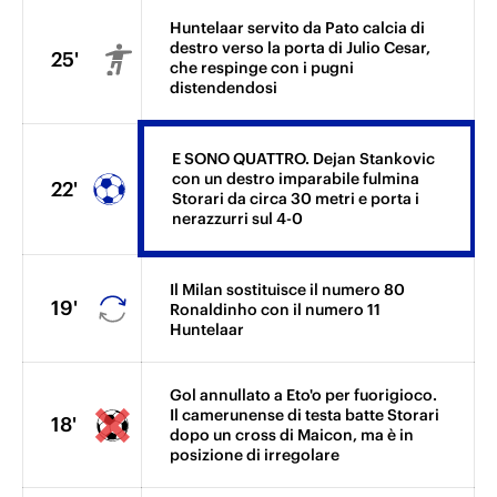
Huntelaar servito da Pato calcia di
destro verso la porta di Julio Cesar,
25'
che respinge con i pugni
distendendosi
E SONO QUATTRO. Dejan Stankovic
con un destro imparabile fulmina
22'
Storari da circa 30 metri e porta i
nerazzurri sul 4-0
Il Milan sostituisce il numero 80
19'
Ronaldinho con il numero 11
Huntelaar
Gol annullato a Eto'o per fuorigioco.
Il camerunense di testa batte Storari
18'
dopo un cross di Maicon, ma è in
posizione di irregolare