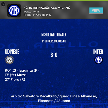
×
OPEN
FC INTERNAZIONALE MILANO
VIEW
MENU
www.inter.it
FREE - In Google Play
RISULTATO FINALE
21 OTTOBRE 2000 15:00
UDINESE
INTER
3 - 0
90' (2t) Iaquinta (R)
17' (2t) Muzzi
27' Fiore (R)
arbitro Salvatore Racalbuto / guardalinee Albanese,
Pisacreta / 4° uomo