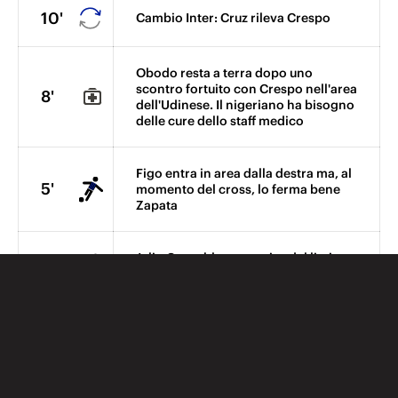
10'
Cambio Inter: Cruz rileva Crespo
Obodo resta a terra dopo uno
scontro fortuito con Crespo nell'area
8'
dell'Udinese. Il nigeriano ha bisogno
delle cure dello staff medico
Figo entra in area dalla destra ma, al
5'
momento del cross, lo ferma bene
Zapata
Julio Cesar blocca un tiro dal limite
4'
di Di Natale deviato da un nerazzurro
Grande azione personale di Figo che
entra in area dopo aver saltato
4'
alcuni avversari e prova il tiro. Palla
ribattuta da un difensore
dell'Udinese.