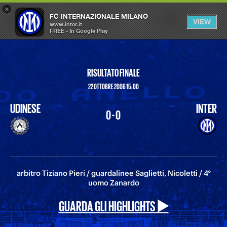
×
OPEN
FC INTERNAZIONALE MILANO
VIEW
MENU
www.inter.it
FREE - In Google Play
RISULTATO FINALE
22 OTTOBRE 2006 15:00
UDINESE
INTER
0 - 0
arbitro Tiziano Pieri / guardalinee Saglietti, Nicoletti / 4°
uomo Zanardo
GUARDA GLI HIGHLIGHTS ▶️