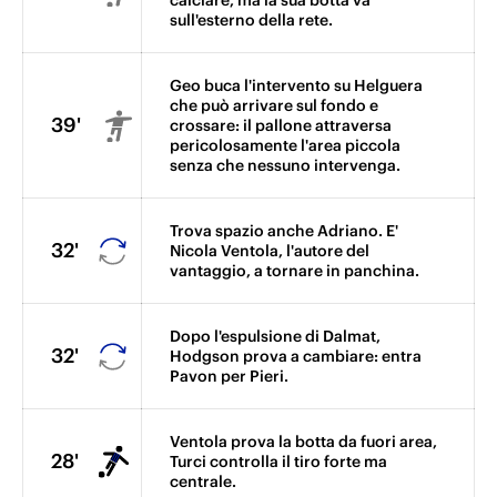
calciare, ma la sua botta va
sull'esterno della rete.
Geo buca l'intervento su Helguera
che può arrivare sul fondo e
39'
crossare: il pallone attraversa
pericolosamente l'area piccola
senza che nessuno intervenga.
Trova spazio anche Adriano. E'
32'
Nicola Ventola, l'autore del
vantaggio, a tornare in panchina.
Dopo l'espulsione di Dalmat,
32'
Hodgson prova a cambiare: entra
Pavon per Pieri.
Ventola prova la botta da fuori area,
28'
Turci controlla il tiro forte ma
centrale.