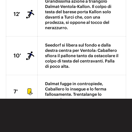
Grandissima azione a triangolo
Dalmat-Ventola-Kallon. Il colpo di
testa del barese porta Kallon solo
12'
davanti a Turci che, con una
prodezza, si oppone al tocco del
nerazzurro.
Seedorf si libera sul fondo e dalla
destra centra per Ventola: Caballero
10'
sfiora il pallone tanto da ostacolare il
colpo di testa del centravanti. Palla
di poco alta.
Dalmat fugge in contropiede,
Caballero lo insegue e lo ferma
7'
fallosamente. Trentalange lo
ammonisce.
Cross di Jorgensen dalla sinistra,
6'
Sottil è solo in area, ma non riesce a
colpire di testa.