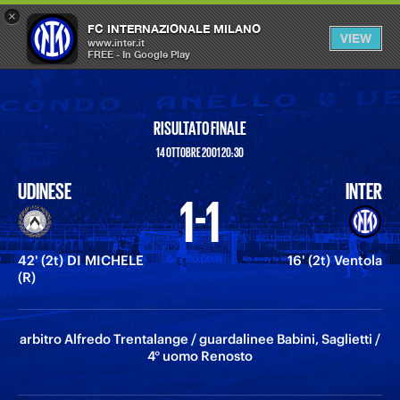
×
OPEN
FC INTERNAZIONALE MILANO
VIEW
MENU
www.inter.it
FREE - In Google Play
RISULTATO FINALE
14 OTTOBRE 2001 20:30
UDINESE
INTER
1-1
42' (2t) DI MICHELE
16' (2t) Ventola
(R)
arbitro Alfredo Trentalange / guardalinee Babini, Saglietti /
4° uomo Renosto