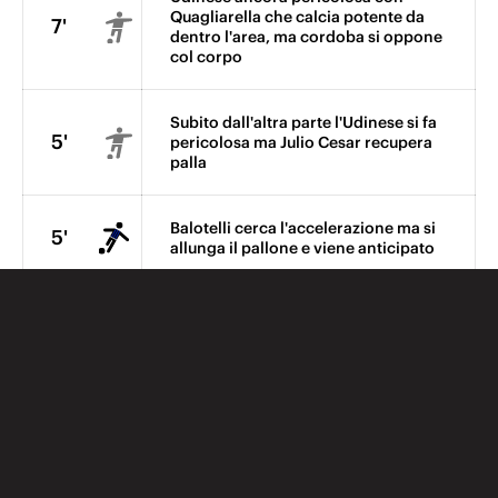
Quagliarella che calcia potente da
7'
dentro l'area, ma cordoba si oppone
col corpo
Subito dall'altra parte l'Udinese si fa
5'
pericolosa ma Julio Cesar recupera
palla
Balotelli cerca l'accelerazione ma si
5'
allunga il pallone e viene anticipato
D' Agostino si incarica di battere un
4'
calcio di punizione sulla trequarti.
Libera Balotelli
Gia in campo i primi giocatori
dell'Udinese. fra pochi minuti avrà
1'
inizio la ripresa. L'Inter batterà il
calcio di inizio.