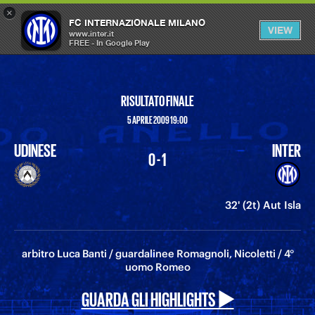
×
OPEN
FC INTERNAZIONALE MILANO
VIEW
MENU
www.inter.it
FREE - In Google Play
RISULTATO FINALE
5 APRILE 2009 19:00
UDINESE
INTER
0 - 1
32' (2t) Aut Isla
arbitro Luca Banti / guardalinee Romagnoli, Nicoletti / 4°
uomo Romeo
GUARDA GLI HIGHLIGHTS ▶️