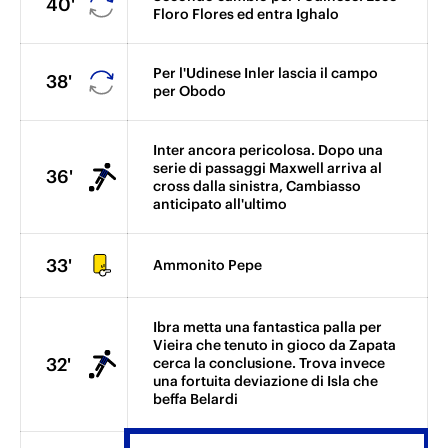
40'
Floro Flores ed entra Ighalo
Per l'Udinese Inler lascia il campo
38'
per Obodo
Inter ancora pericolosa. Dopo una
serie di passaggi Maxwell arriva al
36'
cross dalla sinistra, Cambiasso
anticipato all'ultimo
33'
Ammonito Pepe
Ibra metta una fantastica palla per
Vieira che tenuto in gioco da Zapata
32'
cerca la conclusione. Trova invece
una fortuita deviazione di Isla che
beffa Belardi