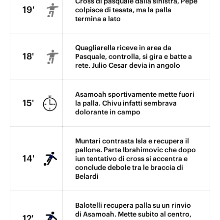
Cross di pasquale dalla sinistra, Pepe
19'
colpisce di tesata, ma la palla
termina a lato
Quagliarella riceve in area da
18'
Pasquale, controlla, si gira e batte a
rete. Julio Cesar devia in angolo
Asamoah sportivamente mette fuori
15'
la palla. Chivu infatti sembrava
dolorante in campo
Muntari contrasta Isla e recupera il
pallone. Parte Ibrahimovic che dopo
14'
iun tentativo di cross si accentra e
conclude debole tra le braccia di
Belardi
Balotelli recupera palla su un rinvio
di Asamoah. Mette subito al centro,
12'