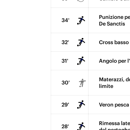
Punizione per
34'
De Sanctis
32'
Cross basso d
31'
Angolo per l'
Materazzi, do
30'
limite
29'
Veron pesca b
Rimessa later
28'
del portoghe