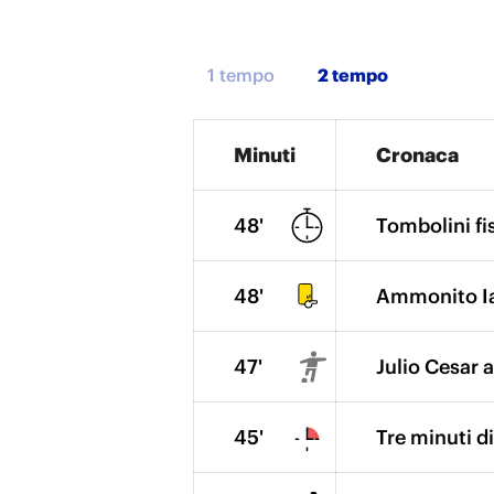
1 tempo
Minuti
Cronaca
48'
Tombolini fis
48'
Ammonito Ia
47'
Julio Cesar 
45'
Tre minuti d