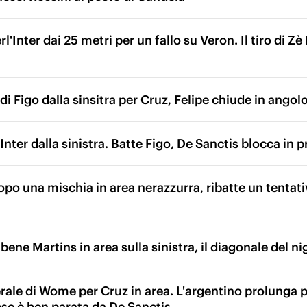
l'Inter dai 25 metri per un fallo su Veron. Il tiro di Zè 
i Figo dalla sinsitra per Cruz, Felipe chiude in angolo
Inter dalla sinistra. Batte Figo, De Sanctis blocca in p
po una mischia in area nerazzurra, ribatte un tentativ
ene Martins in area sulla sinistra, il diagonale del n
ale di Wome per Cruz in area. L'argentino prolunga per
se è ben parata da De Sanctis