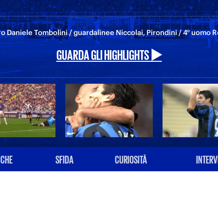
ro Daniele Tombolini / guardalinee Niccolai, Pirondini / 4° uomo 
GUARDA GLI HIGHLIGHTS ▶️
ICHE
SFIDA
CURIOSITÀ
INTERV