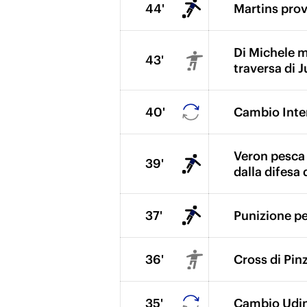
44'
Martins prova
Di Michele me
43'
traversa di J
40'
Cambio Inter
Veron pesca M
39'
dalla difesa 
37'
Punizione per
36'
Cross di Pinz
35'
Cambio Udine