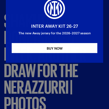
SHAKHTAR
INTER AWAY KIT 26-27
DONETSK
0
-
0
The new Away jersey for the 2026–2027 season
INTER,
ANOTHER
BUY NOW
DRAW
FOR
THE
NERAZZURRI
|
PHOTOS