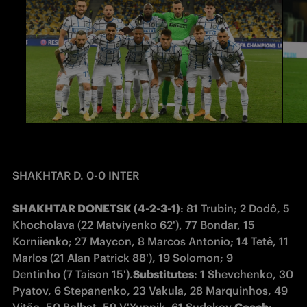
SHAKHTAR D. 0-0 INTER
SHAKHTAR DONETSK (4-2-3-1)
: 81 Trubin; 2 Dodô, 5 
Khocholava (22 Matviyenko 62'), 77 Bondar, 15 
Korniienko; 27 Maycon, 8 Marcos Antonio; 14 Tetê, 11 
Marlos (21 Alan Patrick 88'), 19 Solomon; 9 
Dentinho (7 Taison 15').
Substitutes
: 1 Shevchenko, 30 
Pyatov, 6 Stepanenko, 23 Vakula, 28 Marquinhos, 49 
Vitão, 50 Bolbat, 59 V'Yunnik, 61 Sudakov.
Coach
: 