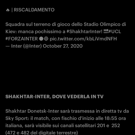
🔥 | RISCALDAMENTO
Squadra sul terreno di gioco dello Stadio Olimpico di
Kiev: manca pochissimo a
#ShakhtarInter
! 🔜
#UCL
#FORZAINTER
⚫️🔵
pic.twitter.com/kbLiVmdNFH
— Inter (@Inter)
October 27, 2020
SHAKHTAR-INTER, DOVE VEDERLA IN TV
Shakhtar Donetsk-Inter sarà trasmessa in diretta tv da 
Sky Sport: il match, con fischio d'inizio alle 18:55 ora 
italiana, sarà visibile sui canali satellitari 201 e  252 
(472 e 482 del digitale terrestre)