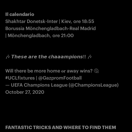
Il calendario
Shakhtar Donetsk-Inter | Kiev, ore 18:55
Borussia Mönchengladbach-Real Madrid 
| Mönchengladbach, ore 21:00
🎶 𝙏𝙝𝙚𝙨𝙚 𝙖𝙧𝙚 𝙩𝙝𝙚 𝙘𝙝𝙖𝙖𝙖𝙢𝙥𝙞𝙤𝙣𝙨!! 🎶
Will there be more home 𝐨𝐫 away wins? 🤔
#UCLfixtures
|
@GazpromFootball
— UEFA Champions League (@ChampionsLeague)
October 27, 2020
FANTASTIC TRICKS AND WHERE TO FIND THEM