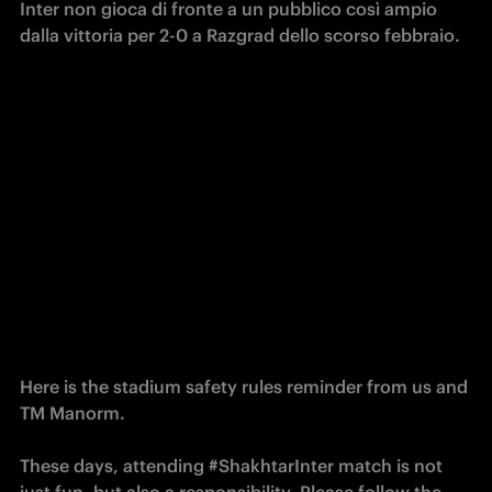
Inter non gioca di fronte a un pubblico così ampio 
dalla vittoria per 2-0 a Razgrad dello scorso febbraio.
Here is the stadium safety rules reminder from us and
TM Manorm.
These days, attending
#ShakhtarInter
match is not
just fun, but also a responsibility. Please follow the