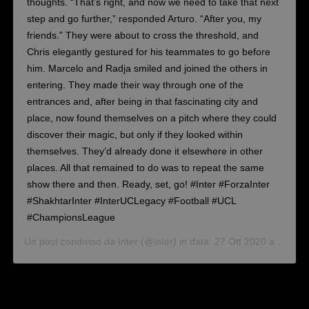
thoughts. “That’s right, and now we need to take that next
step and go further,” responded Arturo. “After you, my
friends.” They were about to cross the threshold, and
Chris elegantly gestured for his teammates to go before
him. Marcelo and Radja smiled and joined the others in
entering. They made their way through one of the
entrances and, after being in that fascinating city and
place, now found themselves on a pitch where they could
discover their magic, but only if they looked within
themselves. They’d already done it elsewhere in other
places. All that remained to do was to repeat the same
show there and then. Ready, set, go! #Inter #ForzaInter
#ShakhtarInter #InterUCLegacy #Football #UCL
#ChampionsLeague
Un post condiviso da
Inter
(@inter) in data:
27 Ott 2020 alle ore 4:30 PDT