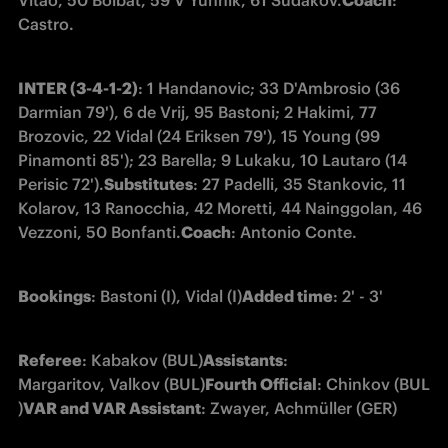
Castro.
INTER (3-4-1-2)
: 1 Handanovic; 33 D'Ambrosio (36 
Darmian 79'), 6 de Vrij, 95 Bastoni; 2 Hakimi, 77 
Brozovic, 22 Vidal (24 Eriksen 79'), 15 Young (99 
Pinamonti 85'); 23 Barella; 9 Lukaku, 10 Lautaro (14 
Perisic 72').
Substitutes
: 27 Padelli, 35 Stankovic, 11 
Kolarov, 13 Ranocchia, 42 Moretti, 44 Nainggolan, 46 
Vezzoni, 50 Bonfanti.
Coach
: Antonio Conte.
Bookings
: Bastoni (I), Vidal (I)
Added time
: 2' - 3'
Referee
: Kabakov (BUL)
Assistants
: 
Margaritov, Valkov (BUL)
Fourth Official
: Chinkov (BUL
)
VAR and VAR Assistant
: Zwayer, Achmüller (GER)