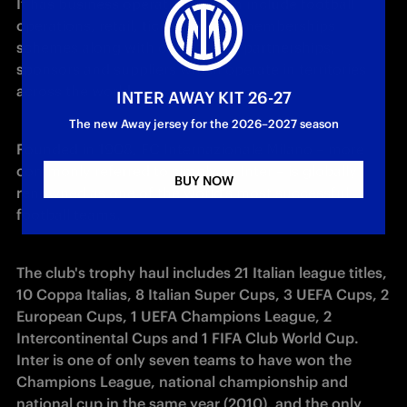
It has business operations which include football 
operations, retail, ticketing, and memberships 
schemes along with commercial partnerships, 
sponsors and suppliers which operate in territories 
across the world.
INTER AWAY KIT 26-27
The new Away jersey for the 2026–2027 season
Founded in 1908, FC Internazionale Milano – more 
commonly referred to simply as Inter – is globally 
BUY NOW
renowned as one of the world’s most successful 
football teams.
The club's trophy haul includes 21 Italian league titles, 
10 Coppa Italias, 8 Italian Super Cups, 3 UEFA Cups, 2 
European Cups, 1 UEFA Champions League, 2 
Intercontinental Cups and 1 FIFA Club World Cup. 
Inter is one of only seven teams to have won the 
Champions League, national championship and 
national cup in the same year (2010), and the only 