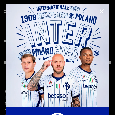
CLOSE
TRANSPARENCY
F.C. Internazionale Milano is one of the world's 
leading football clubs.

The Club plays in domestic as well as European club 
competitions.
