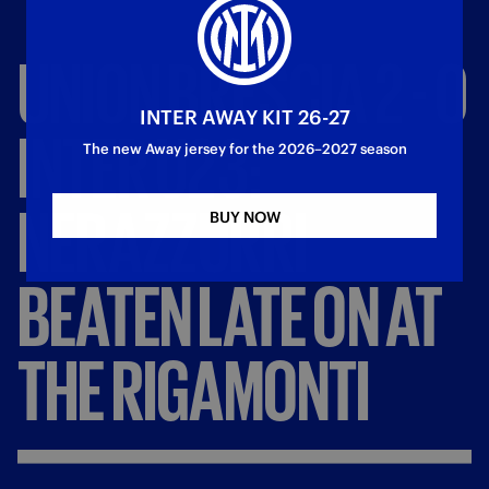
UNION
BRESCIA
2
-
0
INTER AWAY KIT 26-27
INTER
U23:
The new Away jersey for the 2026–2027 season
NERAZZURRI
BUY NOW
BEATEN
LATE
ON
AT
THE
RIGAMONTI