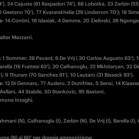
4'), 24 Cajuste (81 Raspadori 74'), 68 Lobotka, 23 Zerbin (55 
e
: 14 Contini, 16 Idasiak, 4 Demme, 20 Zielinski, 26 Ngonge,
alter Mazzarri.
: 1 Sommer; 28 Pavard, 6 De Vrij ( 30 Carlos Augusto 63'), 1
rella (16 Frattesi 63'), 20 Calhanoglu, 22 Mkhitaryan, 32 Di
e
: 12 Di Gennaro, 77 Audero, 2 Dumfries, 5 Sensi, 14 Klaasse
Simone Inzaghi.
ahmani (N), Calhanoglu (I), Zerbin (N), De Vrij (I), Barella (I),