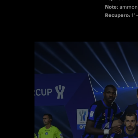
Note
Recupero
: 1' 