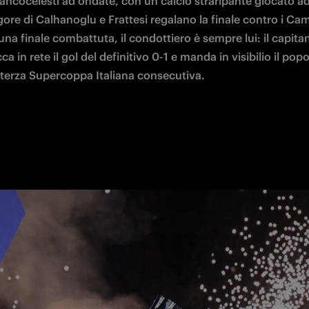
ancocelesti ad ondate, con un calcio straripante giocato ad al
ore di Calhanoglu e Frattesi regalano la finale contro i Camp
 una finale combattuta, il condottiero è sempre lui: il capita
a in rete il gol del definitivo 0-1 e manda in visibilio il pop
la terza Supercoppa Italiana consecutiva. 