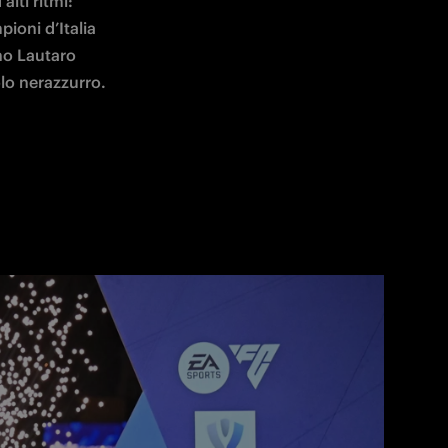
ti ritmi: 
ioni d’Italia 
no Lautaro 
olo nerazzurro. 