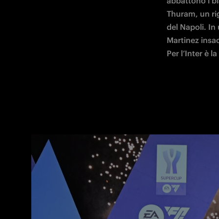
abbattono i bi
Thuram, un rig
del Napoli. In
Martinez insacc
Per l’Inter è 