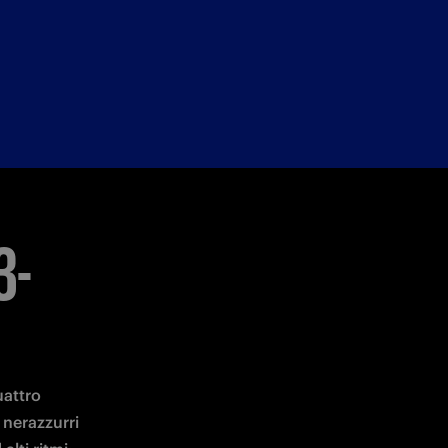
3-
attro 
 nerazzurri 