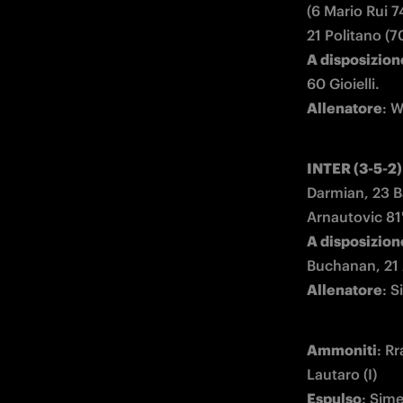
(6 Mario Rui 7
A disposizion
Allenatore
: W
INTER (3-5-2)
Darmian, 23 Ba
A disposizion
Allenatore
: 
Ammoniti
: Rr
Espulso