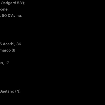
Ostigard 58'); 
 50 D'Avino, 
5 Acerbi; 36 
marco (8 
n, 17 
 Gaetano (N), 