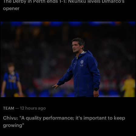
The Derby in Perth ends 1-1: Nkunku levels Dimarco's
opener
—
12 hours ago
TEAM
Chivu: "A quality performance; it's important to keep
growing"