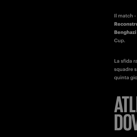
Il match -
Reconstr
Benghazi 
Cup. 
La sfida 
squadre si
quinta gio
ATL
DOV
Atletico M