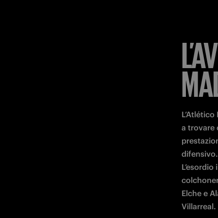
L’A
MA
L’Atlétic
a trovare
prestazion
difensivo.

L’esordio i
colchoner
Elche e Al
Villarreal.