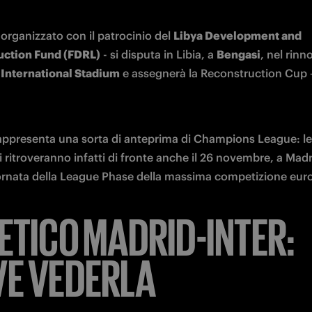
 organizzato con il patrocinio del 
Libya Development and 
uction Fund (FDRL)
 - si disputa in Libia, a 
Bengasi
International Stadium
 e assegnerà la Reconstruction Cup 
rappresenta una sorta di anteprima di Champions League: le
 ritroveranno infatti di fronte anche il 26 novembre, a Madri
rnata della
League Phase della massima competizione eur
ETICO MADRID-INTER:
E VEDERLA
adrid-Inter si gioca venerdì 10 ottobre al 
Benghazi Internat