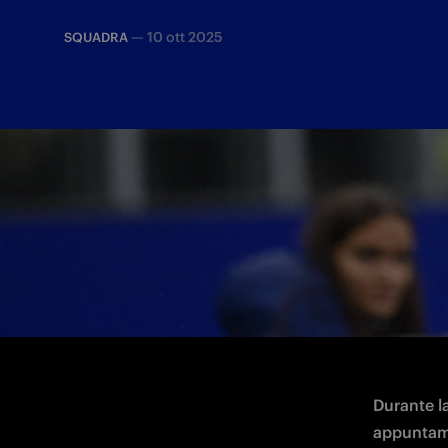
—
10 ott 2025
SQUADRA
La squadra di Chivu sfida la formazione
Durante la
appuntame