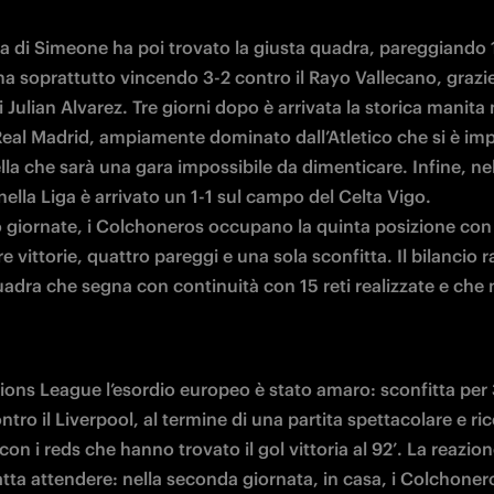
a di Simeone ha poi trovato la giusta quadra, pareggiando 1-
a soprattutto vincendo 3-2 contro il Rayo Vallecano, grazie 
di Julian Alvarez. Tre giorni dopo è arrivata la storica manita 
 Real Madrid, ampiamente dominato dall’Atletico che si è imp
lla che sarà una gara impossibile da dimenticare. Infine, nell
lla Liga è arrivato un 1-1 sul campo del Celta Vigo.

 giornate, i Colchoneros occupano la quinta posizione con 1
tre vittorie, quattro pareggi e una sola sconfitta. Il bilancio 
adra che segna con continuità con 15 reti realizzate e che n
ons League l’esordio europeo è stato amaro: sconfitta per 3
ntro il Liverpool, al termine di una partita spettacolare e ricc
on i reds che hanno trovato il gol vittoria al 92’. La reazione
atta attendere: nella seconda giornata, in casa, i Colchoner
’Eintracht Francoforte con un netto 5-1, mostrando il volto m