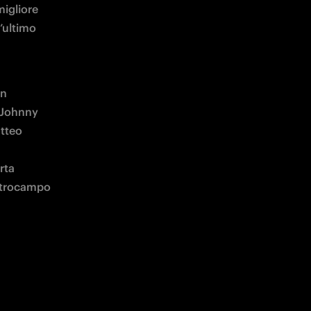
’ultimo 
n 
 Johnny 
tteo 
ta 
ntrocampo 