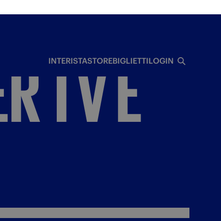
-
INTER:
I
ER
TV
E
INTERISTA
STORE
BIGLIETTI
LOGIN