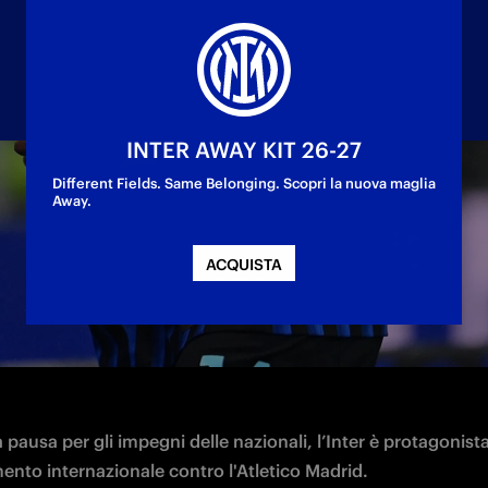
INTER AWAY KIT 26-27
Different Fields. Same Belonging. Scopri la nuova maglia
Away.
 spagnola in amichevole a Bengasi
ACQUISTA
 pausa per gli impegni delle nazionali, l’Inter è protagonista
nto internazionale contro l'Atletico Madrid.