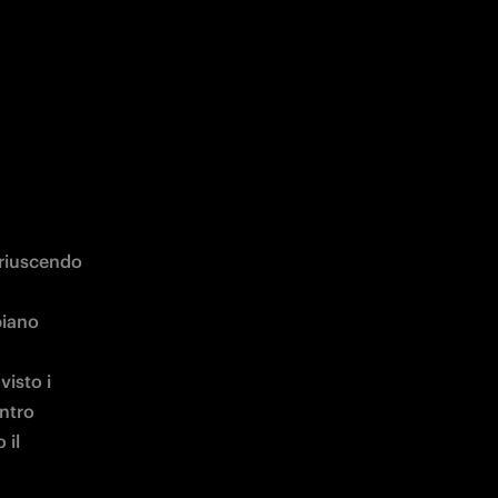
riuscendo 
iano 
isto i 
ntro 
il 