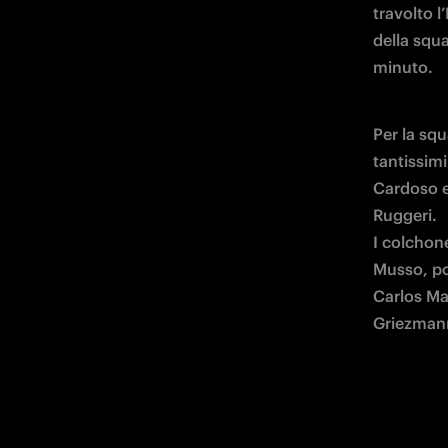
della squa
minuto.
Per la sq
tantissim
Cardoso e
Ruggeri.

I colchon
Musso, po
Carlos Ma
Griezmann