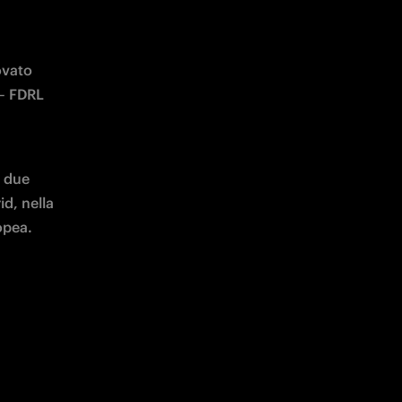
, nel rinnovato 
– FDRL 
 due 
d, nella 
opea.
ional 