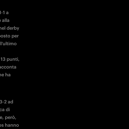
1 a 
alla 
nel derby 
osto per 
’ultimo 
3 punti, 
racconta 
e ha 
-2 ad 
a di 
, però, 
os hanno 
igliore 