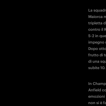
La squadr
Maiorca m
tripletta 
contro il
5-2 in que
impegno ne
Dopo otto
frutto di 
di una squ
subite 10.
In Champi
Anfield co
emozioni c
non si è f
travolto l