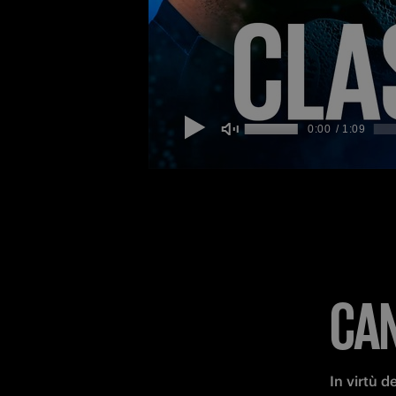
CAN
In virtù de
recarsi al
le procedu
19:00
: i
I PRES
D'USO 