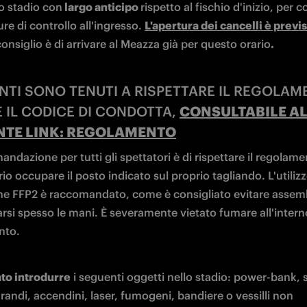
NTE LINK: REGOLAMENTO
ndazione per tutti gli spettatori è di rispettare il regolamen
io occupare il posto indicato sul proprio tagliando. L'utilizzo
e FFP2 è raccomandato, come è consigliato evitare assem
arsi spesso le mani. È severamente vietato fumare all'interno
nto.
ato introdurre
 i seguenti oggetti nello stadio: power-bank, s
randi, accendini, laser, fumogeni, bandiere o vessilli non 
mente autorizzati, caschi, passeggini, trolley, pc portatili, 
apparecchi fotografici professionali.

 pioggia sarà consentito l'ingresso solo agli ombrelli portati
ta.