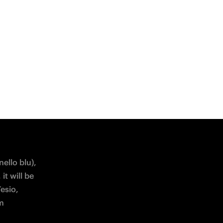
ello blu), 
t will be 
sio, 
m 