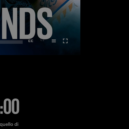
9:00
quello di 
completare 
a per le 
MENTO
L