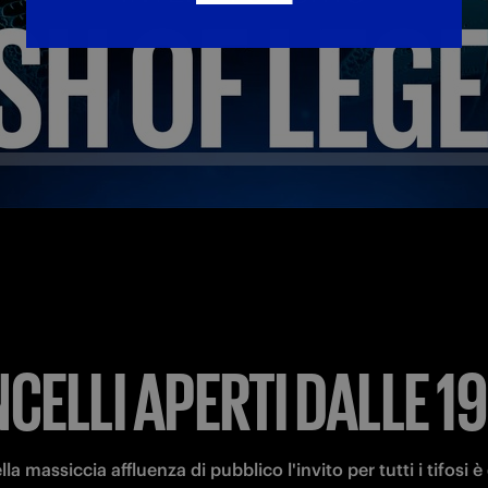
CELLI APERTI DALLE 1
lla massiccia affluenza di pubblico l'invito per tutti i tifosi è 
lo stadio con
 largo anticipo 
rispetto al fischio d'inizio, per 
re di controllo all'ingresso. 
L'apertura dei cancelli è previst
l consiglio è di arrivare al Meazza già per questo orario
.
ENTI SONO TENUTI A RISPETTARE IL REGOLA
E IL CODICE DI CONDOTTA,
CONSULTABILE A