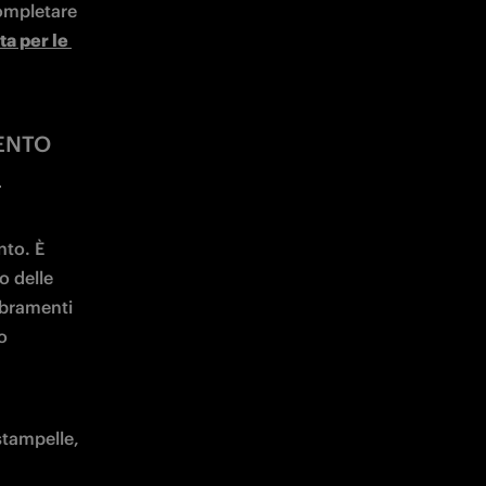
to. È 
 delle 
bramenti 
 
tampelle, 
tablet, 
li e 