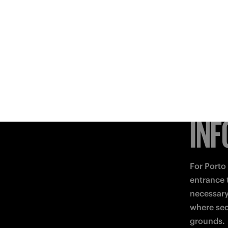
INF
For Porto 
entrance t
necessary
where sec
grounds.
TEASER
Feb 21 2023
Inter-Porto: clash of leg