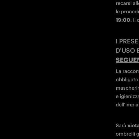
SEGUE
La raccoma
obbligator
mascherin
e igienizz
dell'impia
Sarà 
viet
ombrelli g
precedente
fumogeni, 
In caso di
senza pun