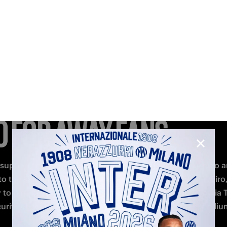
O FOR AWAY FANS
supporters, who will be placed in the blue third tier (terzo an
o the stadium is at gate number 10. To access the San Siro, i
 to pass through the away fans' car parking area from Via Te
urity checks will be undertaken before entering the stadiu
ends