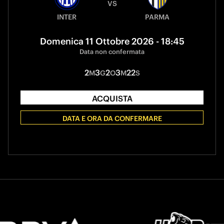
VS
INTER
PARMA
Domenica 11 Ottobre 2026 - 18:45
Data non confermata
2
3
2
3
22
M
G
O
M
S
ACQUISTA
DATA E ORA DA CONFERMARE