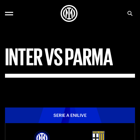
INTER
VS
PARMA
SERIE A ENILIVE