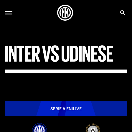
INTER
VS
UDINESE
SERIE A ENILIVE