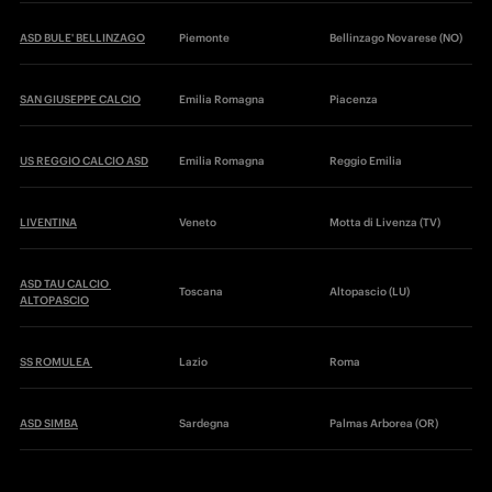
ASD BULE' BELLINZAGO
Piemonte
Bellinzago Novarese (NO) 
SAN GIUSEPPE CALCIO
Emilia Romagna
Piacenza
US REGGIO CALCIO ASD
Emilia Romagna
Reggio Emilia 
LIVENTINA
Veneto
Motta di Livenza (TV)
ASD TAU CALCIO 
Toscana 
Altopascio (LU)
ALTOPASCIO
SS ROMULEA 
Lazio
Roma
ASD SIMBA
Sardegna
Palmas Arborea (OR)