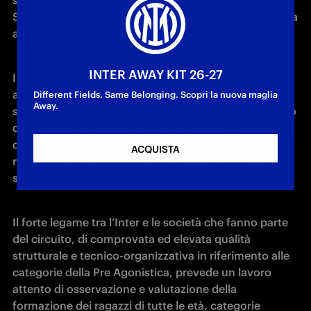
segnano una tappa importante nel percorso del 
Settore Giovanile dell'Inter, primo e unico club in Italia 
a progettare e sviluppare questo tipo di realtà.
INTER AWAY KIT 26-27
Il proficuo scambio di nozioni e informazioni, mirato 
ad un aggiornamento continuo, e la presenza 
Different Fields. Same Belonging. Scopri la nuova maglia
Away.
settimanale di un referente Inter all'interno del Centro 
di Formazione garantiscono che la filosofia e i metodi 
di lavoro adottati dal vivaio nerazzurro siano 
ACQUISTA
regolarmente riportati ai CDF e messi in atto dal loro 
staff.
Il forte legame tra l’Inter e le società che fanno parte 
del circuito, di comprovata ed elevata qualità 
strutturale e tecnico-organizzativa in riferimento alle 
categorie della Pre Agonistica, prevede un lavoro 
attento di osservazione e valutazione della 
formazione dei ragazzi di tutte le età, categorie 