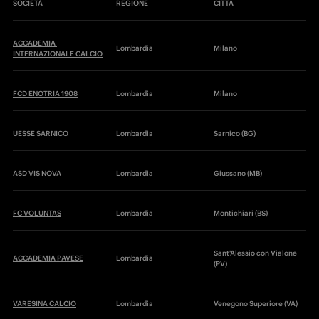
SOCIETÀ 
REGIONE
CITTÀ 
ACCADEMIA 
Lombardia
Milano
INTERNAZIONALE CALCIO
FCD ENOTRIA 1908
Lombardia
Milano
UESSE SARNICO
Lombardia
Sarnico (BG)
ASD VIS NOVA
Lombardia
Giussano (MB)
FC VOLUNTAS
Lombardia
Montichiari (BS)
Sant'Alessio con Vialone 
ACCADEMIA PAVESE
Lombardia
(PV)
VARESINA CALCIO
Lombardia
Venegono Superiore (VA)