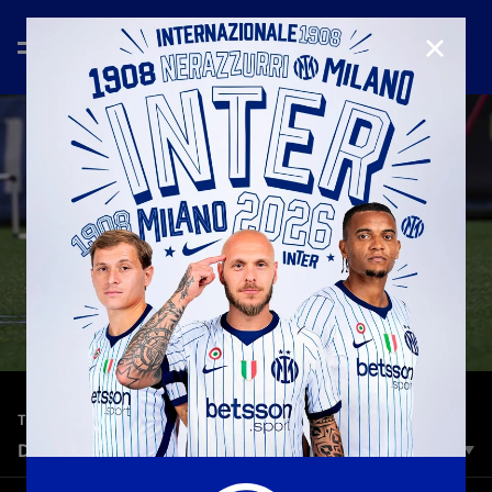
CHIUD
—
26 mar 2026
TRAINING
DAILY RECAP 2025/26: 26 MARZO
L'Inter prosegue la preparazione agli ordini di Chivu e del suo