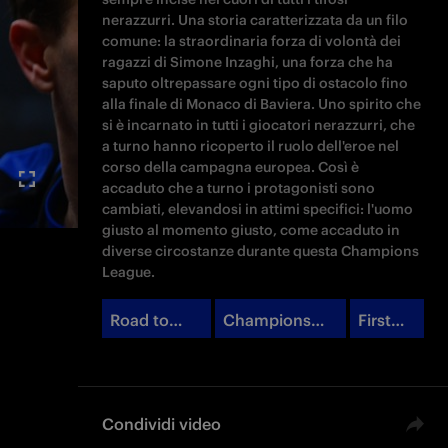
nerazzurri. Una storia caratterizzata da un filo
comune: la straordinaria forza di volontà dei
ragazzi di Simone Inzaghi, una forza che ha
saputo oltrepassare ogni tipo di ostacolo fino
alla finale di Monaco di Baviera. Uno spirito che
si è incarnato in tutti i giocatori nerazzurri, che
a turno hanno ricoperto il ruolo dell'eroe nel
corso della campagna europea. Così è
accaduto che a turno i protagonisti sono
cambiati, elevandosi in attimi specifici: l'uomo
giusto al momento giusto, come accaduto in
diverse circostanze durante questa Champions
League.
Road to
Champions
First
Munich
League
Team
Condividi video