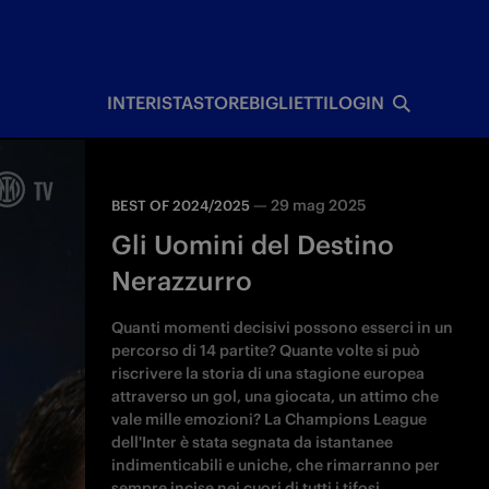
I
INTERISTA
STORE
BIGLIETTI
LOGIN
—
29 mag 2025
BEST OF 2024/2025
Gli Uomini del Destino
Nerazzurro
Quanti momenti decisivi possono esserci in un
percorso di 14 partite? Quante volte si può
riscrivere la storia di una stagione europea
attraverso un gol, una giocata, un attimo che
vale mille emozioni? La Champions League
dell'Inter è stata segnata da istantanee
indimenticabili e uniche, che rimarranno per
sempre incise nei cuori di tutti i tifosi