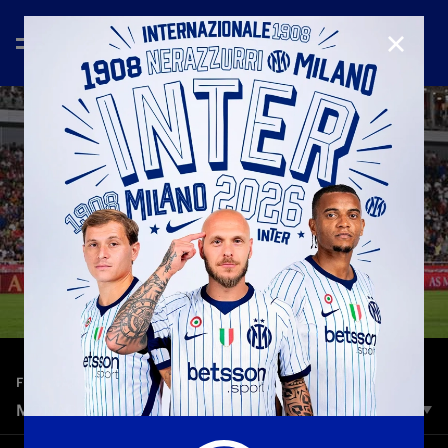
CHIUD
—
9 ago 2025
FULL MATCHES
MONACO 1-2 INTER | MATCH INTEGRALE
Nonostante l’inferiorità numerica, l’Inter riesce a ribaltare la