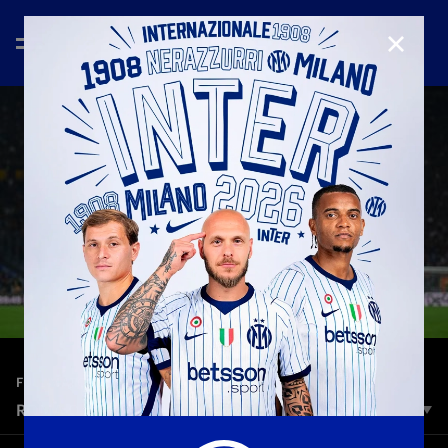
CHIUD
—
19 ott 2025
FULL MATCHES
ROMA 0-1 INTER | FULL MATCH | SERIE A 25/26
L’Inter conquista una vittoria importantissima sul campo della