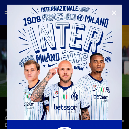
CHIUD
—
17 gen 2026
INTERVIEWS
CHIVU: «PRESTAZIONE MATURA, VOGLIAMO
ESSERE COERENTI CON IL NOSTRO LAVORO E