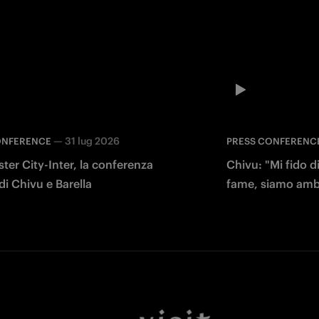
—
31 lug 2026
ONFERENCE
PRESS CONFERENC
er City-Inter, la conferenza
Chivu: "Mi fido 
i Chivu e Barella
fame, siamo ambi
Facebook
Twitter