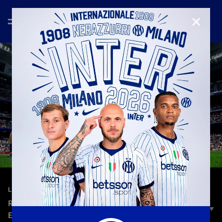
CHIUD
—
13 giu 2026
LEGENDS
REAL MADRID LEYENDAS-INTER LEGENDS 2-1 |
EXTENDED HIGHLIGHTS | CORAZÓN CLASSIC