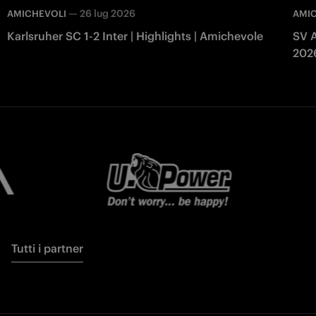
—
26 lug 2026
AMICHEVOLI
AMI
Karlsruher SC 1-2 Inter | Highlights | Amichevole
SV A
202
Tutti i partner