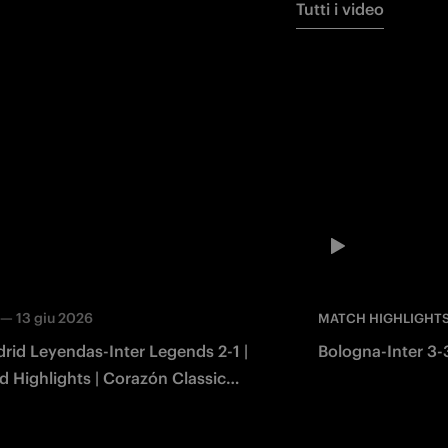
Tutti i video
—
13 giu 2026
MATCH HIGHLIGHT
rid Leyendas-Inter Legends 2-1 |
Bologna-Inter 3-3
 Highlights | Corazón Classic
2026