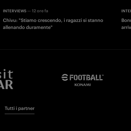
—
12 ore fa
INTERVIEWS
INTE
Chivu: "Stiamo crescendo, i ragazzi si stanno
Bonn
allenando duramente"
arri
Tutti i partner