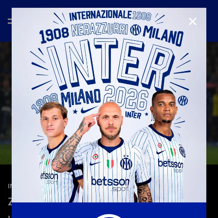
CHIUD
—
13 mag 2026
INTERVIEWS
Zielinski: "Ho dimostrato il mio vero
valore"