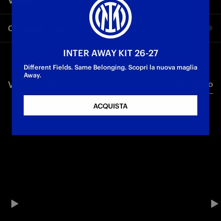
Condividi video
INTER AWAY KIT 26-27
Facebook
Different Fields. Same Belonging. Scopri la nuova maglia
Away.
VIDEO CORRELATI
Tutti i video
Twitter
ACQUISTA
Whatsapp
E-mail
Copia link