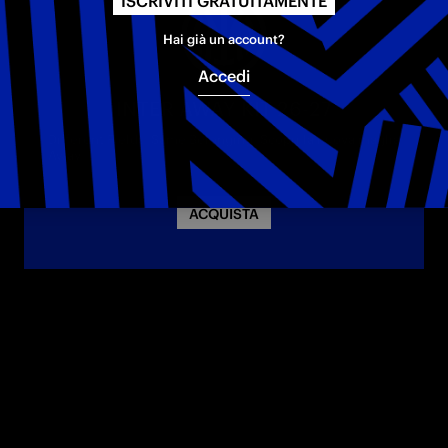
ISCRIVITI GRATUITAMENTE
Hai già un account?
Accedi
INTER AWAY KIT 26-27
Different Fields. Same Belonging. Scopri la nuova maglia
Away.
ACQUISTA