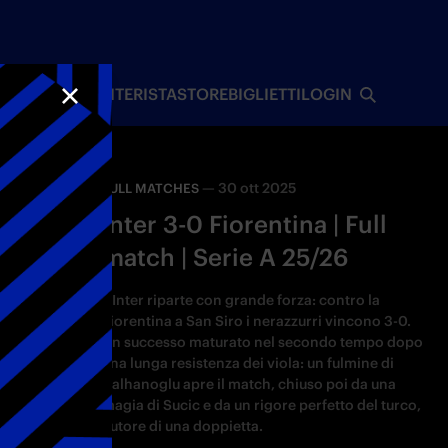
I
INTERISTA
STORE
BIGLIETTI
LOGIN
CHIUDI
—
30 ott 2025
FULL MATCHES
Inter 3-0 Fiorentina | Full
match | Serie A 25/26
L'Inter riparte con grande forza: contro la
Fiorentina a San Siro i nerazzurri vincono 3-0.
Un successo maturato nel secondo tempo dopo
una lunga resistenza dei viola: un fulmine di
Calhanoglu apre il match, chiuso poi da una
magia di Sucic e da un rigore perfetto del turco,
autore di una doppietta.