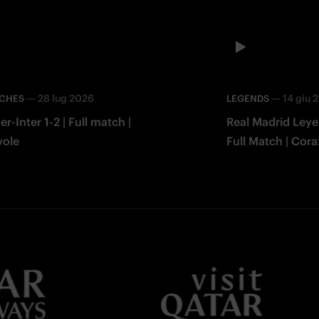
—
28 lug 2026
—
14 giu 
TCHES
LEGENDS
er-Inter 1-2 | Full match |
Real Madrid Leye
Facebook
vole
Full Match | Cor
Twitter
Whatsapp
E-mail