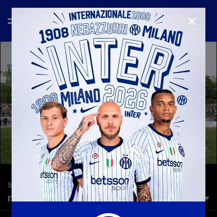
CHIUD
5 lug 2025
IT'S EUROPE TIME
It's Europe Time è il nuovo prodotto di Inter TV che ripercorre