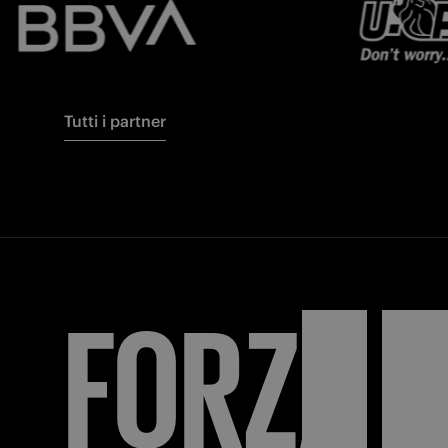
Tutti i partner
FORZA
I