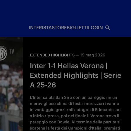
I
INTERISTA
STORE
BIGLIETTI
LOGIN
—
19 mag 2026
EXTENDED HIGHLIGHTS
Inter 1-1 Hellas Verona |
Extended Highlights | Serie
A 25-26
L'Inter saluta San Siro con un pareggio: in un
meraviglioso clima di festa i nerazzurri vanno
in vantaggio grazie all'autogol di Edmundsson
a inizio ripresa, poi nel finale il Verona trova il
pareggio con Bowie. Al termine della partita si
scatena la festa dei Campioni d'Italia, premiati