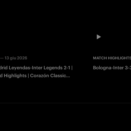
—
13 giu 2026
MATCH HIGHLIGHT
rid Leyendas-Inter Legends 2-1 |
Bologna-Inter 3-3
 Highlights | Corazón Classic
2026
Facebook
Twitter