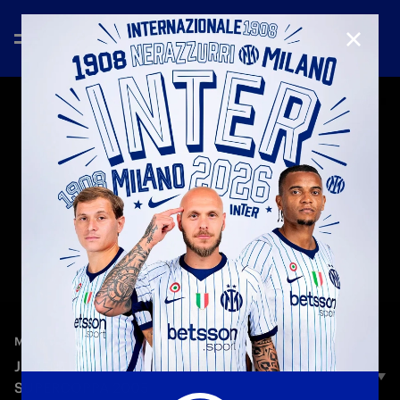
CHIUD
—
16 dic 2025
MATCH HIGHLIGHTS
JUVENTUS 0-1 INTER | HIGHLIGHTS |
SUPERCOPPA 2005