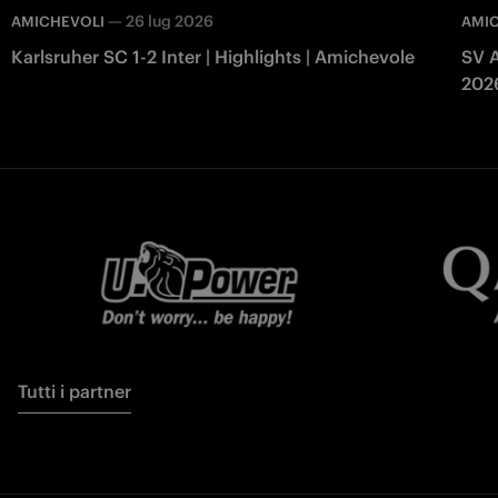
—
26 lug 2026
AMICHEVOLI
AMI
Karlsruher SC 1-2 Inter | Highlights | Amichevole
SV A
202
Tutti i partner