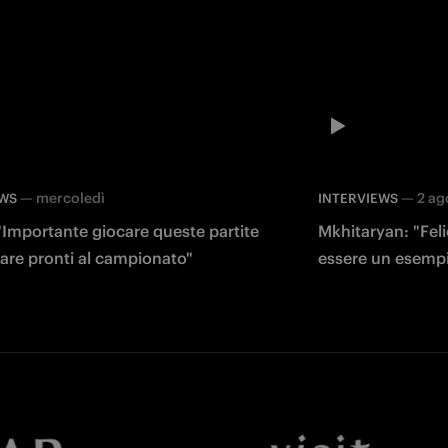
—
mercoledì
—
2 ag
EWS
INTERVIEWS
"Importante giocare queste partite
Mkhitaryan: "Feli
vare pronti al campionato"
essere un esempi
Facebook
Twitter