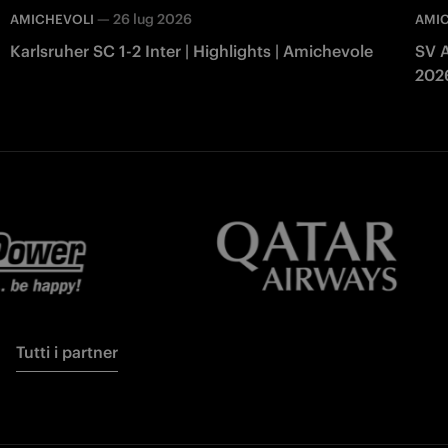
—
26 lug 2026
AMICHEVOLI
AMI
Karlsruher SC 1-2 Inter | Highlights | Amichevole
SV A
202
Tutti i partner