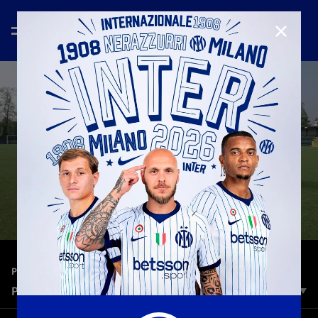
CHIUD
—
30 giu 2026
PLAYERS ZONE U23
PLAYERS ZONE U23 | MATTEO LAVELLI
Otto puntate, otto storie diverse. Players Zone U23 è un