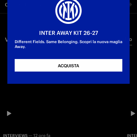
Condividi video
interviste a Francesco Pio Esposito, Matteo Darmian e
Valentin Carboni.
Facebook
INTER AWAY KIT 26-27
VIDEO CORRELATI
Tutti i video
Twitter
Different Fields. Same Belonging. Scopri la nuova maglia
Away.
Whatsapp
ACQUISTA
E-mail
Copia link
—
12 ore fa
INTERVIEWS
INTE