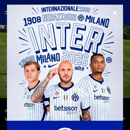
CHIUD
—
24 giu 2025
INTERVIEWS
VIGILIA DI INTER-RIVER PLATE: LE INTERVISTE
Le parole dei protagonisti alla vigilia della sfida di Seattle: le