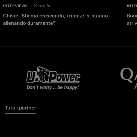
—
21 ore fa
INTERVIEWS
INTE
Chivu: "Stiamo crescendo, i ragazzi si stanno
Bonn
allenando duramente"
arri
Tutti i partner