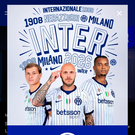
CHIUD
—
4 giu 2025
NEW SIGNINGS
SUČIĆ: «NON HO MAI AVUTO DUBBI, L'INTER È
UNO DEI CLUB PIÙ GRANDI D'EUROPA»