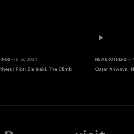
—
8 lug 2024
—
7
NINGS
NEW BROTHERS
hers | Piotr Zielinski: The Climb
Qatar Airways | 
Facebook
Twitter