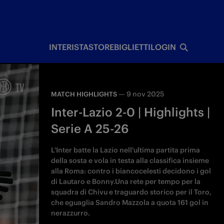
I
INTERISTA
STORE
BIGLIETTI
LOGIN
—
9 nov 2025
MATCH HIGHLIGHTS
Inter-Lazio 2-0 | Highlights |
Serie A 25-26
L'Inter batte la Lazio nell'ultima partita prima
della sosta e vola in testa alla classifica insieme
alla Roma: contro i biancocelesti decidono i gol
di Lautaro e Bonny.Una rete per tempo per la
squadra di Chivu e traguardo storico per il Toro,
che eguaglia Sandro Mazzola a quota 161 gol in
nerazzurro.