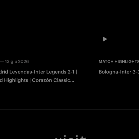
—
13 giu 2026
MATCH HIGHLIGHT
rid Leyendas-Inter Legends 2-1 |
Bologna-Inter 3-3
 Highlights | Corazón Classic
2026
Facebook
Twitter