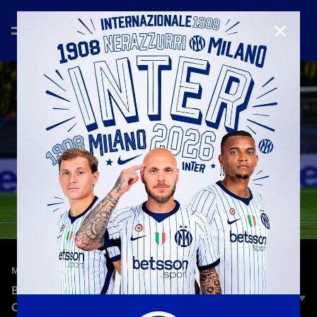
CHIUD
—
18 feb 2026
MATCH HIGHLIGHTS
BODØ/GLIMT 3-1 INTER | HIGHLIGHTS |
CHAMPIONS LEAGUE