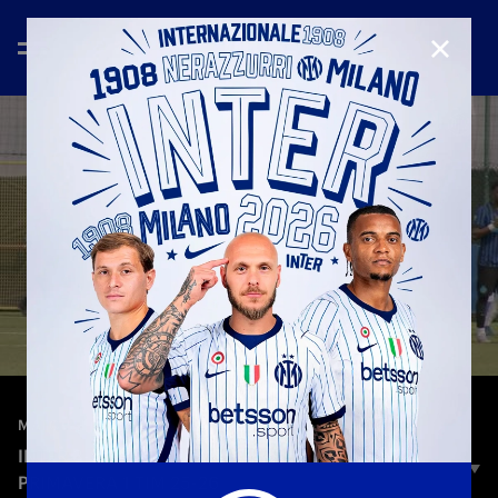
CHIUD
—
23 mar 2026
MATCH HIGHLIGHTS
INTER 3-2 LAZIO | HIGHLIGHTS | CAMPIONATO
PRIMAVERA 1 TIM 25-26