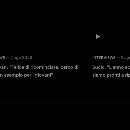
—
2 ago 2026
—
2 ag
EWS
INTERVIEWS
an: "Felice di ricominciare, cerco di
Sucic: "L'anno sc
n esempio per i giovani"
siamo pronti a rip
Facebook
Twitter