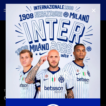
CHIUD
—
12 mag 2026
TEASER
One More Step