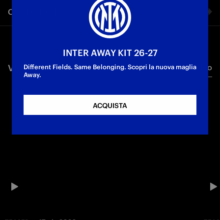
Condividi video
Facebook
INTER AWAY KIT 26-27
VIDEO CORRELATI
Tutti i video
Twitter
Different Fields. Same Belonging. Scopri la nuova maglia
Away.
Whatsapp
ACQUISTA
E-mail
Copia link