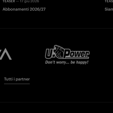
—
17 giu 2026
TEASER
TEA
Abbonamenti 2026/27
Siam
Tutti i partner