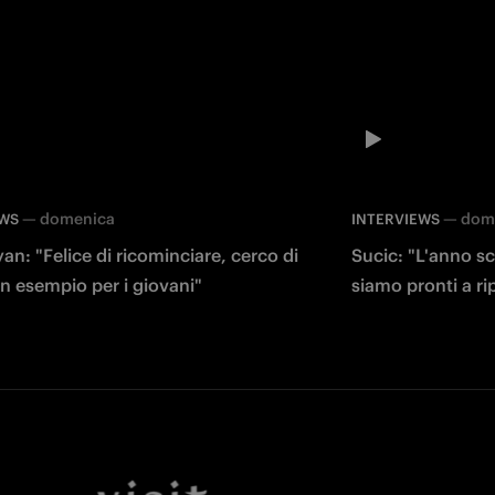
—
domenica
—
dom
EWS
INTERVIEWS
an: "Felice di ricominciare, cerco di
Sucic: "L'anno sc
n esempio per i giovani"
siamo pronti a rip
Facebook
Twitter