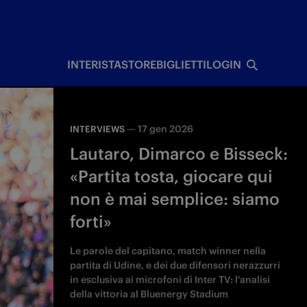
I
INTERISTA
STORE
BIGLIETTI
LOGIN
—
17 gen 2026
INTERVIEWS
Lautaro, Dimarco e Bisseck:
«Partita tosta, giocare qui
non è mai semplice: siamo
forti»
Le parole del capitano, match winner nella
partita di Udine, e dei due difensori nerazzurri
in esclusiva ai microfoni di Inter TV: l'analisi
della vittoria al Bluenergy Stadium