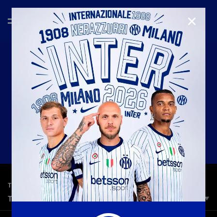
CHIUD
—
12 gen 2026
TOP 5 GOALS
TOP 5 | INTER VS LECCE
Grandi attaccanti e gol spettacolari: rivediamo i cinque gol