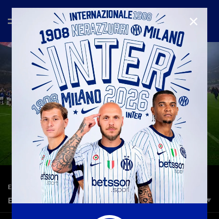
CHIUD
—
31 dic 2024
EVERY GOAL
EVERY GOAL | INTER 2024
Dal primo gol di Lautaro in casa contro l’Hellas Verona alla