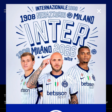
CHIUD
—
5 dic 2025
TOP 5 GOALS
TOP 5 | INTER VS COMO
L'Inter si prepara ad affrontare il Como nella 14ª giornata di